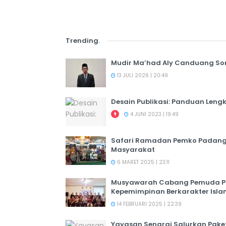
Trending
.
Mudir Ma’had Aly Canduang So
13 JULI 2026 | 20:49
Desain Publikasi: Panduan Leng
4 JUNI 2023 | 19:49
Safari Ramadan Pemko Padang:
Masyarakat
6 MARET 2025 | 23:11
Musyawarah Cabang Pemuda PER
Kepemimpinan Berkarakter Isl
14 FEBRUARI 2025 | 22:39
Yayasan Senarai Salurkan Pak