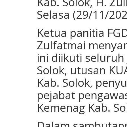
Kab. Solok, H. Zulk
Selasa (29/11/202
Ketua panitia FGD
Zulfatmai menya
ini diikuti selur
Solok, utusan KU
Kab. Solok, peny
pejabat pengawa
Kemenag Kab. So
Dalam sambutan