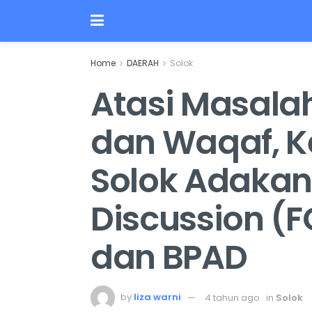
Home
DAERAH
Solok
Atasi Masala
dan Waqaf, 
Solok Adakan
Discussion (
dan BPAD
by
liza warni
4 tahun ago
in
Solok