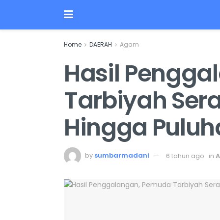
Home
DAERAH
Agam
Hasil Pengga
Tarbiyah Ser
Hingga Puluh
by
sumbarmadani
6 tahun ago
in