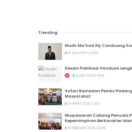
Trending
.
Mudir Ma’had Aly Canduang So
13 JULI 2026 | 20:49
Desain Publikasi: Panduan Leng
4 JUNI 2023 | 19:49
Safari Ramadan Pemko Padang:
Masyarakat
6 MARET 2025 | 23:11
Musyawarah Cabang Pemuda PER
Kepemimpinan Berkarakter Isl
14 FEBRUARI 2025 | 22:39