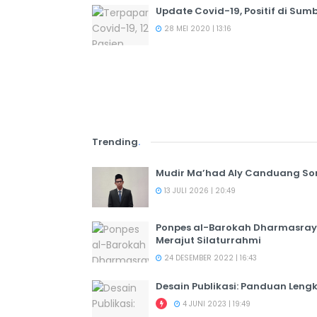
Update Covid-19, Positif di Su
28 MEI 2020 | 13:16
Trending
.
Mudir Ma’had Aly Canduang So
13 JULI 2026 | 20:49
Ponpes al-Barokah Dharmasray
Merajut Silaturrahmi
24 DESEMBER 2022 | 16:43
Desain Publikasi: Panduan Leng
4 JUNI 2023 | 19:49