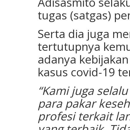
Adisasmito selaku
tugas (satgas) p
Serta dia juga m
tertutupnya kem
adanya kebijakan
kasus covid-19 t
“Kami juga selal
para pakar keseh
profesi terkait 
yang terbaik. Ti