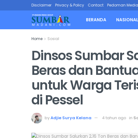
Disclaimer
Privacy & Policy
Contact
Pedoman Media 
BERANDA
NASIONA
Home
Sosial
Dinsos Sumbar Sa
Beras dan Bantua
untuk Warga Teri
di Pessel
by
Adjie Surya Kelana
4 tahun ago
in
So