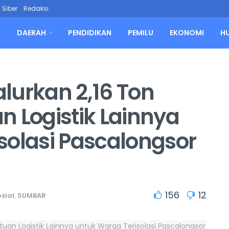
Siber
Redaksi
L
DAERAH
PENDIDIKAN
PEMILU
EKONOMI
H
lurkan 2,16 Ton
n Logistik Lainnya
solasi Pascalongsor
156
12
sial
,
SUMBAR