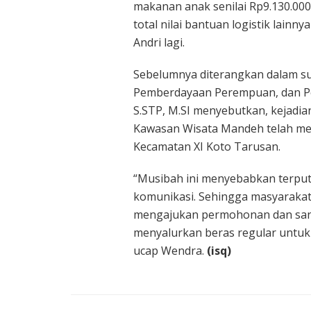
makanan anak senilai Rp9.130.000;
total nilai bantuan logistik lainn
Andri lagi.
Sebelumnya diterangkan dalam su
Pemberdayaan Perempuan, dan Pe
S.STP, M.SI menyebutkan, kejadian
Kawasan Wisata Mandeh telah me
Kecamatan XI Koto Tarusan.
“Musibah ini menyebabkan terputus
komunikasi. Sehingga masyarakat
mengajukan permohonan dan san
menyalurkan beras regular untuk 
ucap Wendra.
(isq)