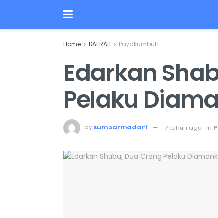
Home
DAERAH
Payakumbuh
Edarkan Shab
Pelaku Diam
by
sumbarmadani
7 tahun ago
in
P