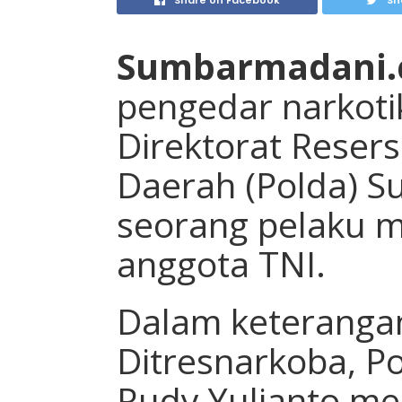
Share on Facebook
Sh
Sumbarmadani
pengedar narkoti
Direktorat Reser
Daerah (Polda) S
seorang pelaku 
anggota TNI.
Dalam keterangan
Ditresnarkoba, P
Rudy Yulianto m