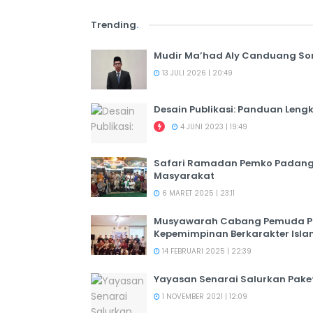
Trending
.
Mudir Ma’had Aly Canduang So
13 JULI 2026 | 20:49
Desain Publikasi: Panduan Leng
4 JUNI 2023 | 19:49
Safari Ramadan Pemko Padang:
Masyarakat
6 MARET 2025 | 23:11
Musyawarah Cabang Pemuda PER
Kepemimpinan Berkarakter Isl
14 FEBRUARI 2025 | 22:39
Yayasan Senarai Salurkan Pak
1 NOVEMBER 2021 | 12:09