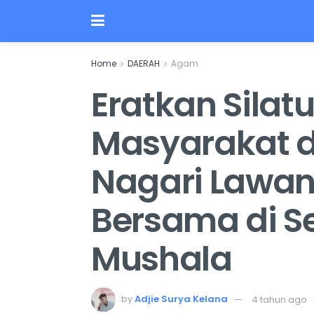
Home
DAERAH
Agam
Eratkan Silat
Masyarakat d
Nagari Lawan
Bersama di S
Mushala
by
Adjie Surya Kelana
4 tahun ago