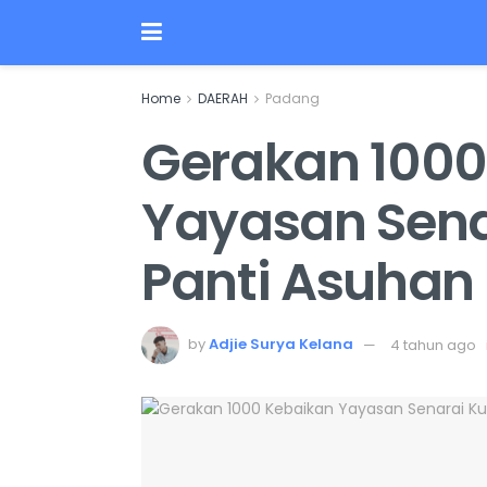
Home
DAERAH
Padang
Gerakan 1000
Yayasan Sena
Panti Asuhan
by
Adjie Surya Kelana
4 tahun ago