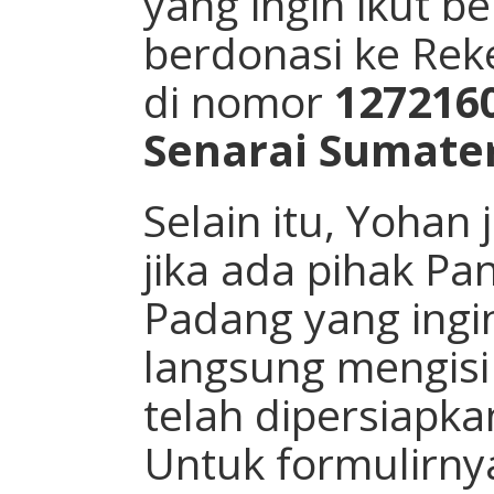
yang ingin ikut b
berdonasi ke Rek
di nomor
1272160
Senarai
Sumater
Selain itu, Yoha
jika ada pihak Pa
Padang yang ingin
langsung mengisi
telah dipersiapka
Untuk formulirnya