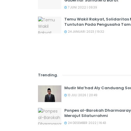
Gubernur Sumatera Barat
7 JUNI 2022 | 09:39
Temu Wakil Rakyat, Solidaritas
Tuntutan Pada Pengusaha Tamba
24 JANUARI 2023 | 19:32
Trending
.
Mudir Ma’had Aly Canduang So
13 JULI 2026 | 20:49
Ponpes al-Barokah Dharmasray
Merajut Silaturrahmi
24 DESEMBER 2022 | 16:43