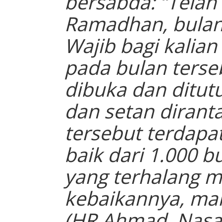
bersabda: “Telah
Ramadhan, bulan
Wajib bagi kalian
pada bulan terse
dibuka dan ditut
dan setan diranta
tersebut terdapa
baik dari 1.000 b
yang terhalang 
kebaikannya, mak
(HR Ahmad, Nasa’i