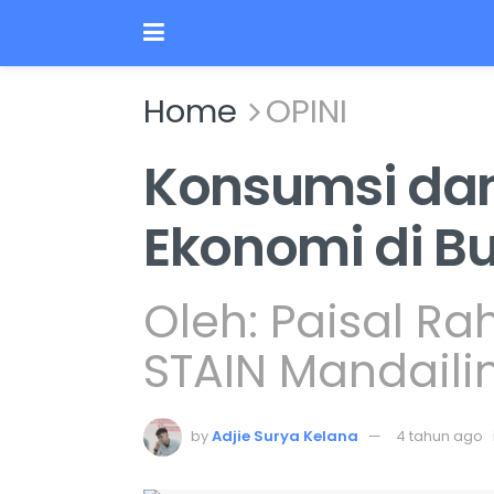
Home
OPINI
Konsumsi da
Ekonomi di B
Oleh: Paisal Ra
STAIN Mandaili
by
Adjie Surya Kelana
4 tahun ago