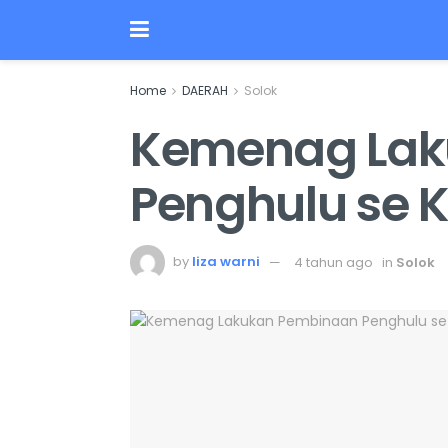
Home
DAERAH
Solok
Kemenag Lak
Penghulu se 
by
liza warni
4 tahun ago
in
Solok