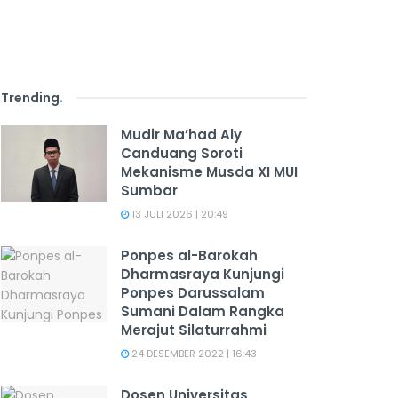
Trending
.
Mudir Ma’had Aly
Canduang Soroti
Mekanisme Musda XI MUI
Sumbar
13 JULI 2026 | 20:49
Ponpes al-Barokah
Dharmasraya Kunjungi
Ponpes Darussalam
Sumani Dalam Rangka
Merajut Silaturrahmi
24 DESEMBER 2022 | 16:43
Dosen Universitas