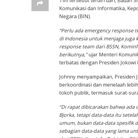
Tim tersebut terdiri dari, Badan 
Komunikasi dan Informatika, Kepol
Negara (BIN).
“Perlu ada emergency response te
di Indonesia untuk menjaga juga 
response team dari BSSN, Kominf
berikutnya,”
ujar
Menteri Komunik
terbatas dengan Presiden Jokowi 
Johnny menyampaikan, Presiden J
berkoordinasi dan menelaah lebih
tokoh publik, termasuk surat-sur
“Di rapat dibicarakan bahwa ada 
Bjorka, tetapi data-data itu sete
umum, bukan data-data spesifik d
sebagian data-data yang lama unt