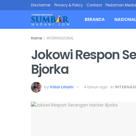
Disclaimer
Privacy & Policy
Contact
Pedoman Media 
BERANDA
NASIONA
Home
INTERNASIONAL
Jokowi Respon S
Bjorka
by
Ifdal Lillahi
4 tahun ago
in
INTERNAS