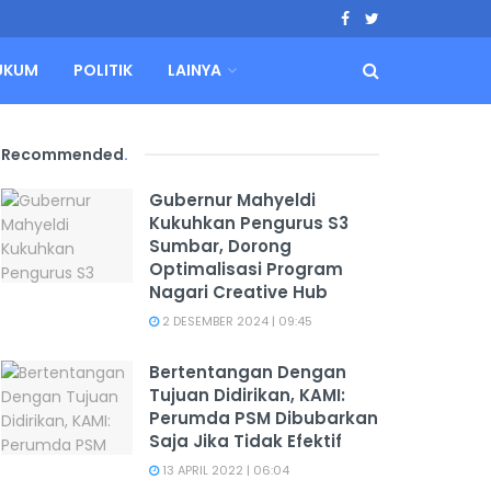
UKUM
POLITIK
LAINYA
Recommended
.
Gubernur Mahyeldi
Kukuhkan Pengurus S3
Sumbar, Dorong
Optimalisasi Program
Nagari Creative Hub
2 DESEMBER 2024 | 09:45
Bertentangan Dengan
Tujuan Didirikan, KAMI:
Perumda PSM Dibubarkan
Saja Jika Tidak Efektif
13 APRIL 2022 | 06:04