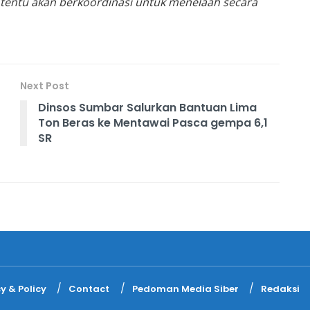
N tentu akan berkoordinasi untuk menelaah secara
Next Post
Dinsos Sumbar Salurkan Bantuan Lima
Ton Beras ke Mentawai Pasca gempa 6,1
SR
y & Policy
Contact
Pedoman Media Siber
Redaksi