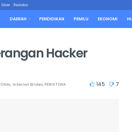
Siber
Redaksi
L
DAERAH
PENDIDIKAN
PEMILU
EKONOMI
H
erangan Hacker
145
7
IONAL
,
Internet Brides
,
PERISTIWA