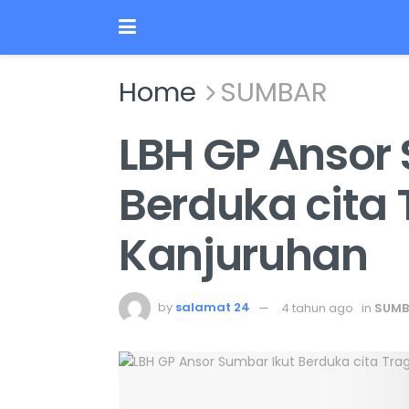
Home
SUMBAR
LBH GP Ansor 
Berduka cita 
Kanjuruhan
by
salamat 24
4 tahun ago
in
SUMB