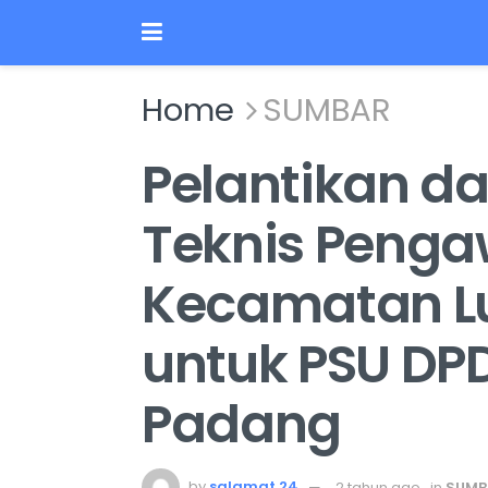
Home
SUMBAR
Pelantikan da
Teknis Penga
Kecamatan L
untuk PSU DPD 
Padang
by
salamat 24
2 tahun ago
in
SUMB