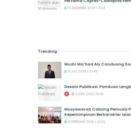
Pertama Capres-Cawapres Pemi
10 DESEMBER 2023 | 12:33
Trending
.
Mudir Ma’had Aly Canduang So
13 JULI 2026 | 20:49
Desain Publikasi: Panduan Leng
4 JUNI 2023 | 19:49
Musyawarah Cabang Pemuda PER
Kepemimpinan Berkarakter Isl
14 FEBRUARI 2025 | 22:39