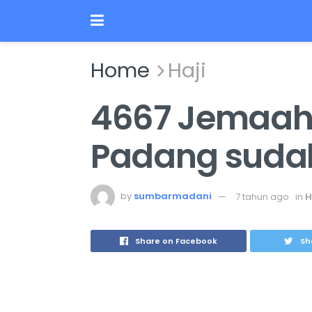
Home
Haji
4667 Jemaah 
Padang sudah
by
sumbarmadani
7 tahun ago
in
H
Share on Facebook
Sh