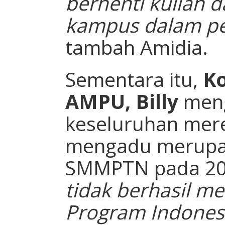
berhenti kuliah d
kampus dalam per
tambah Amidia.
Sementara itu,
Ko
AMPU, Billy
meng
keseluruhan mer
mengadu merupa
SMMPTN pada 2
tidak berhasil m
Program Indonesia