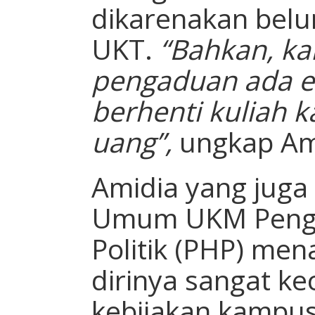
dikarenakan bel
UKT.
“Bahkan, ka
pengaduan ada 
berhenti kuliah 
uang”,
ungkap Am
Amidia yang jug
Umum UKM Peng
Politik (PHP) m
dirinya sangat k
kebijakan kampus 