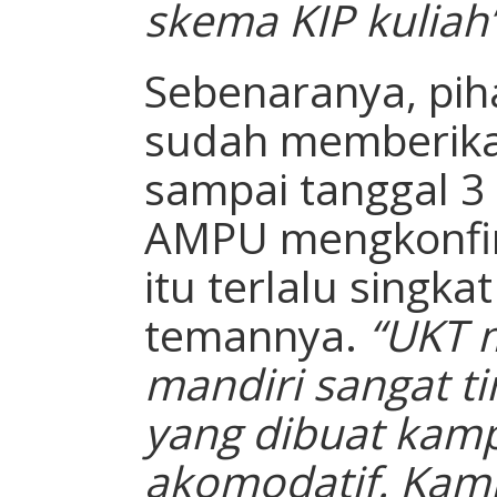
skema KIP kuliah
Sebenaranya, p
sudah memberika
sampai tanggal 3
AMPU mengkonfi
itu terlalu singka
temannya.
“UKT 
mandiri sangat ti
yang dibuat kamp
akomodatif. Kam