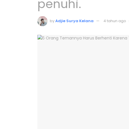
penuhi.
by
Adjie Surya Kelana
4 tahun ago