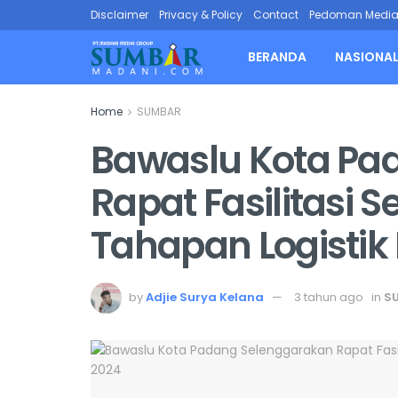
Disclaimer
Privacy & Policy
Contact
Pedoman Media 
BERANDA
NASIONA
Home
SUMBAR
Bawaslu Kota Pa
Rapat Fasilitasi
Tahapan Logistik
by
Adjie Surya Kelana
3 tahun ago
in
S