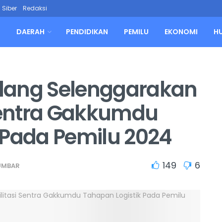
Siber
Redaksi
L
DAERAH
PENDIDIKAN
PEMILU
EKONOMI
H
dang Selenggarakan
 Sentra Gakkumdu
 Pada Pemilu 2024
149
6
UMBAR