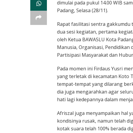
dimulai pada pukul 14.00 WIB sam
Padang, Selasa (28/11).
Rapat fasilitasi sentra gakkumdu 
dua sesi kegiatan, pertama kegi
oleh Ketua BAWASLU Kota Padang (
Manusia, Organisasi, Pendidikan d
Partisipasi Masyarakat dan Hubu
Pada momen ini Firdaus Yusri me
yang terletak di kecamatan Koto 
tempat-tempat yang dilarang ber
dia juga mengarahkan agar seluru
hati lagi kedepannya dalam menj
Afriszal juga menyampaikan hal y
kondisinya rusak, namun telah diga
kotak suara telah 100% berada d