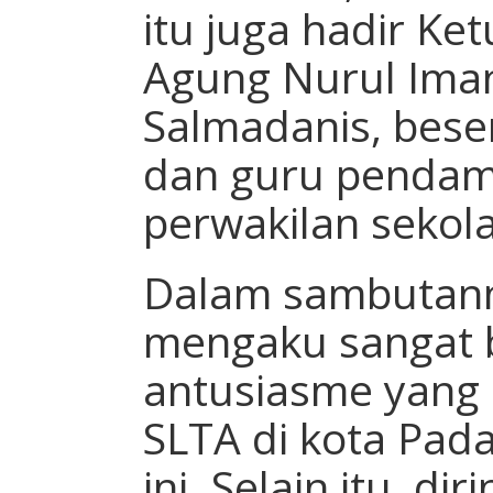
itu juga hadir Ke
Agung Nurul Iman
Salmadanis, bese
dan guru pen­dam
perwakilan seko­
Dalam sambutann
mengaku sangat 
antusiasme yang s
SLTA di kota Pad
ini. Selain itu, di