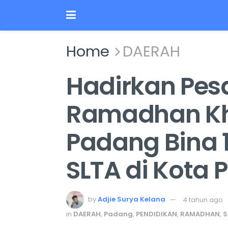
Home
DAERAH
Hadirkan Pes
Ramadhan Kh
Padang Bina 1
SLTA di Kota
by
Adjie Surya Kelana
4 tahun ago
in
DAERAH
,
Padang
,
PENDIDIKAN
,
RAMADHAN
,
S