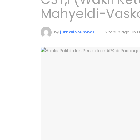
Mahyeldi-Vask
by
jurnalis sumbar
2 tahun ago
in
O