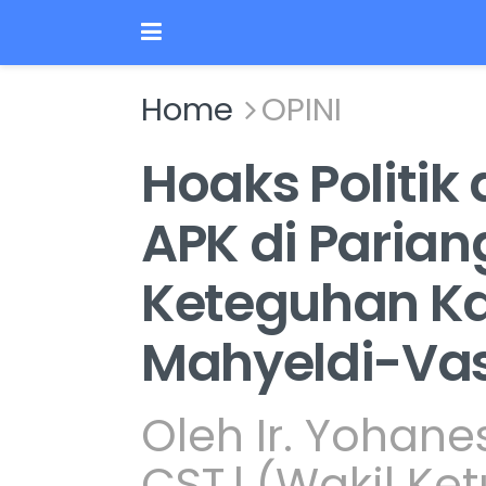
Home
OPINI
Hoaks Politik
APK di Parian
Keteguhan 
Mahyeldi-Va
Oleh Ir. Yohanes
CST,l (Wakil Ket