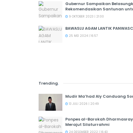
Gubernur Sampaikan Belasungk
Rekomendasikan Santunan untuk
9 OKTOBER 2023 | 21:00
BAWASLU AGAM LANTIK PANWASC
25 MEI 2024 | 16:57
Trending
.
Mudir Ma’had Aly Canduang So
13 JULI 2026 | 20:49
Ponpes al-Barokah Dharmasray
Merajut Silaturrahmi
24 DESEMBER 2022 | 16:43