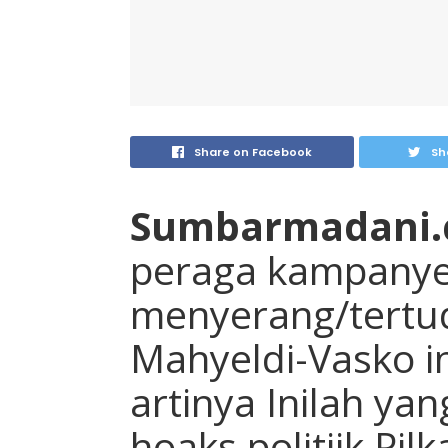
Share on Facebook
Sh
Sumbarmadani
peraga kampanye
menyerang/tertu
Mahyeldi-Vasko i
artinya Inilah ya
hoaks politiik Pil