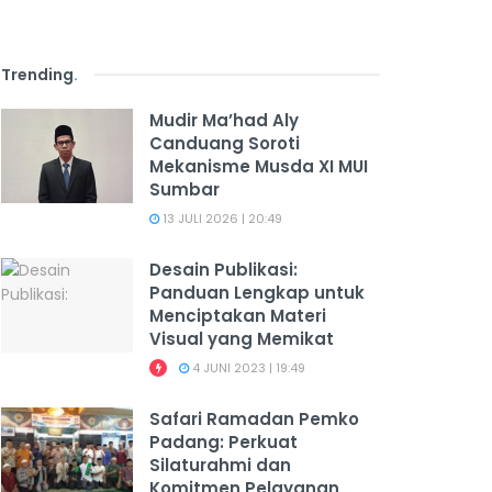
Trending
.
Mudir Ma’had Aly
Canduang Soroti
Mekanisme Musda XI MUI
Sumbar
13 JULI 2026 | 20:49
Desain Publikasi:
Panduan Lengkap untuk
Menciptakan Materi
Visual yang Memikat
4 JUNI 2023 | 19:49
Safari Ramadan Pemko
Padang: Perkuat
Silaturahmi dan
Komitmen Pelayanan