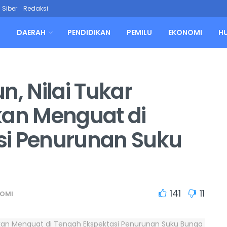
Siber
Redaksi
L
DAERAH
PENDIDIKAN
PEMILU
EKONOMI
H
n, Nilai Tukar
kan Menguat di
si Penurunan Suku
141
11
OMI