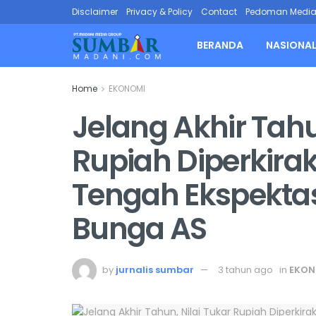
Disclaimer
Privacy & Policy
Contact
Pedoman Media 
BERANDA
NASIONA
Home
EKONOMI
Jelang Akhir Tahu
Rupiah Diperkira
Tengah Ekspekta
Bunga AS
by
jurnalis sumbar
3 tahun ago
in
EKON