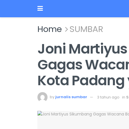
Home
SUMBAR
Joni Martiyu
Gagas Wacan
Kota Padang 
by
jurnalis sumbar
3 tahun ago
in
S