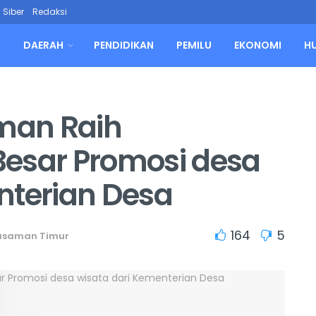
Siber
Redaksi
L
DAERAH
PENDIDIKAN
PEMILU
EKONOMI
H
man Raih
Besar Promosi desa
nterian Desa
164
5
asaman Timur