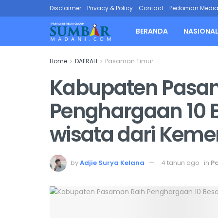
Disclaimer
Privacy & Policy
Contact
Pedoman Media 
BERANDA
NASIONA
Home
DAERAH
Pasaman Timur
Kabupaten Pasa
Penghargaan 10 
wisata dari Keme
by
Adjie Surya Kelana
4 tahun ago
in
P