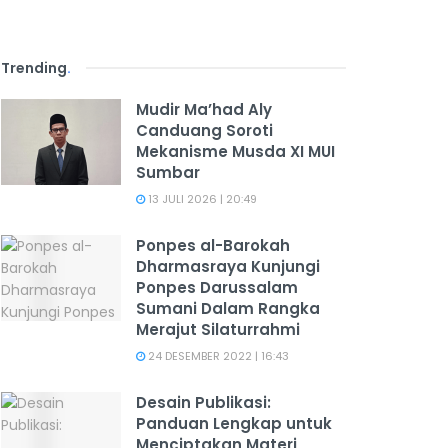
Trending
.
Mudir Ma’had Aly
Canduang Soroti
Mekanisme Musda XI MUI
Sumbar
13 JULI 2026 | 20:49
Ponpes al-Barokah
Dharmasraya Kunjungi
Ponpes Darussalam
Sumani Dalam Rangka
Merajut Silaturrahmi
24 DESEMBER 2022 | 16:43
Desain Publikasi:
Panduan Lengkap untuk
Menciptakan Materi