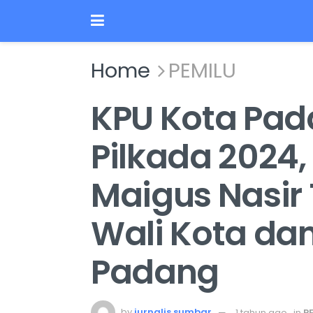
Home
PEMILU
KPU Kota Pad
Pilkada 2024
Maigus Nasir 
Wali Kota dan
Padang
by
jurnalis sumbar
1 tahun ago
in
P