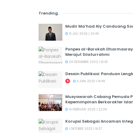
Trending
.
Mudir Ma’had Aly Canduang So
13 JULI 2026 | 20:49
Ponpes al-Barokah Dharmasray
Merajut Silaturrahmi
24 DESEMBER 2022 | 16:43
Desain Publikasi: Panduan Leng
4 JUNI 2023 | 19:49
Musyawarah Cabang Pemuda PER
Kepemimpinan Berkarakter Isl
14 FEBRUARI 2025 | 22:39
Korupsi Sebagai Ancaman Integ
1 OKTOBER 2023 | 16:37