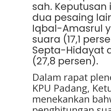
sah. Keputusan
dua pesaing lai
Iqbal-Amasrul 
suara (17,1 pers
Septa-Hidayat 
(27,8 persen).
Dalam rapat plen
KPU Padang, Ketu
menekankan bahw
penghitungan sua