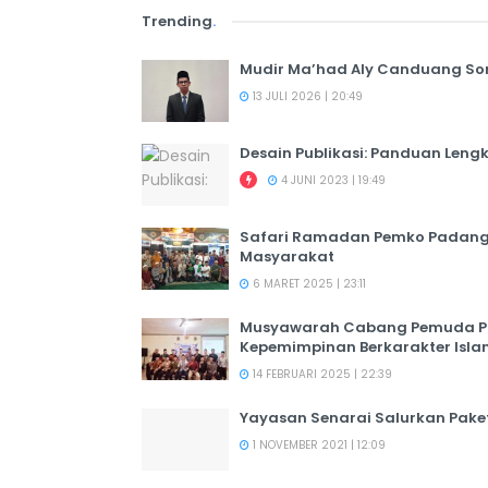
Trending
.
Mudir Ma’had Aly Canduang So
13 JULI 2026 | 20:49
Desain Publikasi: Panduan Leng
4 JUNI 2023 | 19:49
Safari Ramadan Pemko Padang:
Masyarakat
6 MARET 2025 | 23:11
Musyawarah Cabang Pemuda PER
Kepemimpinan Berkarakter Isl
14 FEBRUARI 2025 | 22:39
Yayasan Senarai Salurkan Pak
1 NOVEMBER 2021 | 12:09