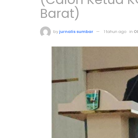
Barat)
by
jurnalis sumbar
1 tahun ago
in
O