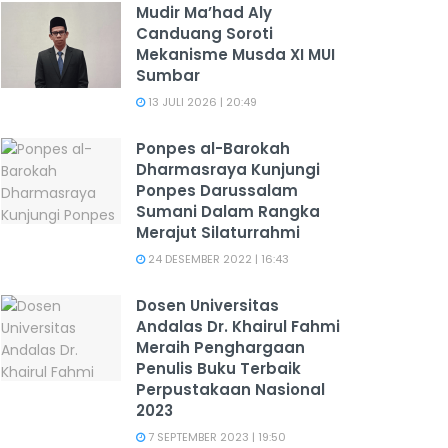
Mudir Ma’had Aly
Canduang Soroti
Mekanisme Musda XI MUI
Sumbar
13 JULI 2026 | 20:49
Ponpes al-Barokah
Dharmasraya Kunjungi
Ponpes Darussalam
Sumani Dalam Rangka
Merajut Silaturrahmi
24 DESEMBER 2022 | 16:43
Dosen Universitas
Andalas Dr. Khairul Fahmi
Meraih Penghargaan
Penulis Buku Terbaik
Perpustakaan Nasional
2023
7 SEPTEMBER 2023 | 19:50