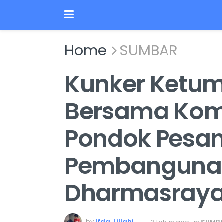
Home
SUMBAR
Kunker Ketum
Bersama Komis
Pondok Pesan
Pembangunan
Dharmasray
by
Ifdal Lillahi
3 tahun ago
in
SUMB