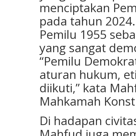
menciptakan Pem
pada tahun 2024.
Pemilu 1955 seba
yang sangat demok
“Pemilu Demokrati
aturan hukum, et
diikuti,” kata Ma
Mahkamah Konstit
Di hadapan civit
Mahfud juga mem