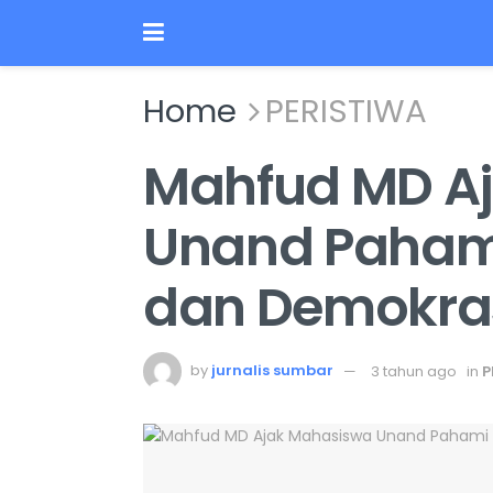
Home
PERISTIWA
Mahfud MD A
Unand Paham
dan Demokra
by
jurnalis sumbar
3 tahun ago
in
P