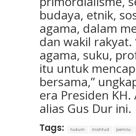
primordialisme, s
budaya, etnik, so
agama, dalam me
dan wakil rakyat
agama, suku, prof
itu untuk mencap
bersama,” ungka
era Presiden KH
alias Gus Dur ini.
Tags:
hukum
mahfud
pemilu