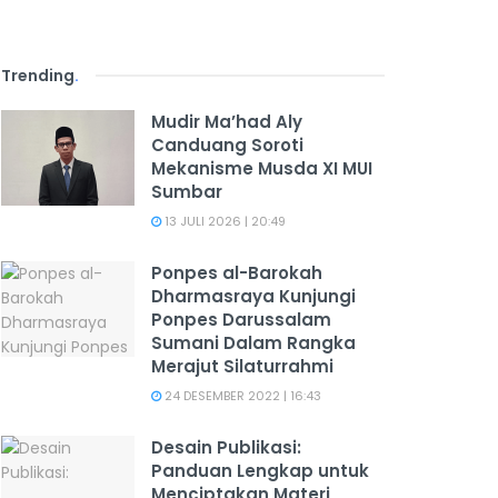
Trending
.
Mudir Ma’had Aly
Canduang Soroti
Mekanisme Musda XI MUI
Sumbar
13 JULI 2026 | 20:49
Ponpes al-Barokah
Dharmasraya Kunjungi
Ponpes Darussalam
Sumani Dalam Rangka
Merajut Silaturrahmi
24 DESEMBER 2022 | 16:43
Desain Publikasi:
Panduan Lengkap untuk
Menciptakan Materi