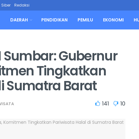
Siber
Redaksi
L
DAERAH
PENDIDIKAN
PEMILU
EKONOMI
H
I Sumbar: Gubernur
itmen Tingkatkan
di Sumatra Barat
141
10
WISATA