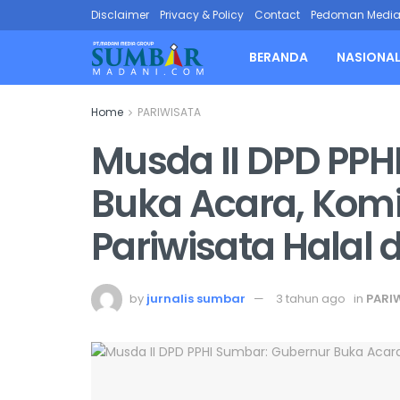
Disclaimer
Privacy & Policy
Contact
Pedoman Media 
BERANDA
NASIONA
Home
PARIWISATA
Musda II DPD PPH
Buka Acara, Kom
Pariwisata Halal 
by
jurnalis sumbar
3 tahun ago
in
PARI