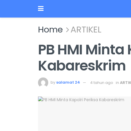
Home
ARTIKEL
PB HMI Minta 
Kabareskrim
by
salamat 24
4 tahun ago
in
ARTIK