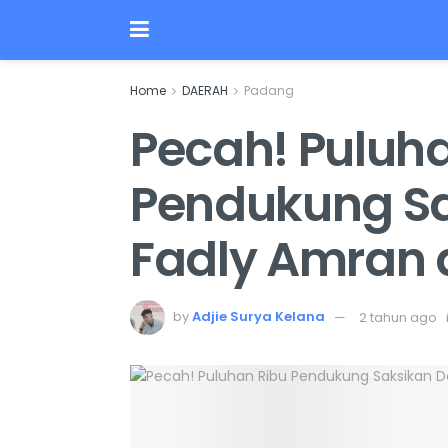
Home
DAERAH
Padang
Pecah! Puluh
Pendukung Sa
Fadly Amran 
by
Adjie Surya Kelana
2 tahun ago