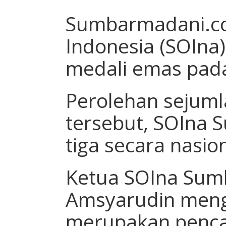
Sumbarmadani.co
Indonesia (SOIna
medali emas pada
Perolehan sejum
tersebut, SOIna S
tiga secara nasion
Ketua SOIna Sum
Amsyarudin menga
merupakan pencap