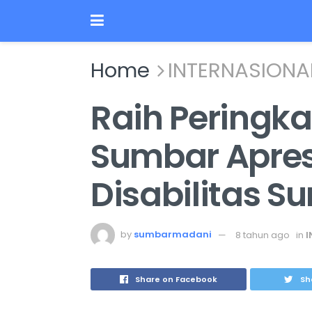
Home
INTERNASIONA
Raih Peringka
Sumbar Apresi
Disabilitas S
by
sumbarmadani
8 tahun ago
in
I
Share on Facebook
Sh