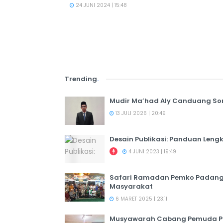
24 JUNI 2024 | 15:48
Trending
.
Mudir Ma’had Aly Canduang So
13 JULI 2026 | 20:49
Desain Publikasi: Panduan Leng
4 JUNI 2023 | 19:49
Safari Ramadan Pemko Padang:
Masyarakat
6 MARET 2025 | 23:11
Musyawarah Cabang Pemuda PER