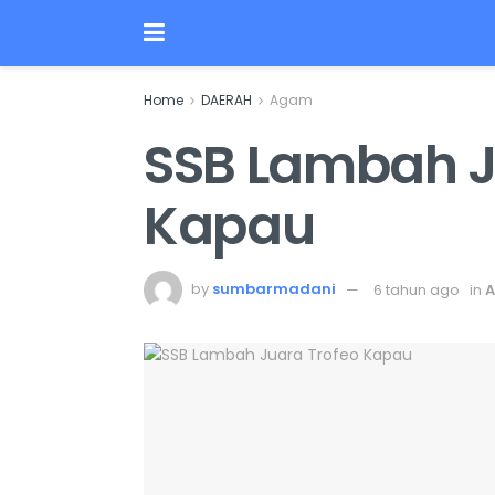
Home
DAERAH
Agam
SSB Lambah J
Kapau
by
sumbarmadani
6 tahun ago
in