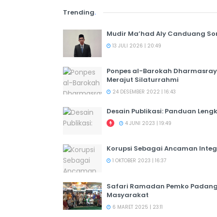
Trending
.
Mudir Ma’had Aly Canduang So
13 JULI 2026 | 20:49
Ponpes al-Barokah Dharmasray
Merajut Silaturrahmi
24 DESEMBER 2022 | 16:43
Desain Publikasi: Panduan Leng
4 JUNI 2023 | 19:49
Korupsi Sebagai Ancaman Integ
1 OKTOBER 2023 | 16:37
Safari Ramadan Pemko Padang:
Masyarakat
6 MARET 2025 | 23:11