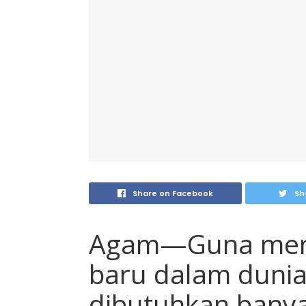
Share on Facebook
Sh
Agam—Guna menca
baru dalam dunia
dibutuhkan banya