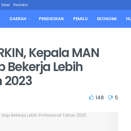
Siber
Redaksi
L
DAERAH
PENDIDIKAN
PEMILU
EKONOMI
H
RKIN, Kepala MAN
p Bekerja Lebih
n 2023
148
5