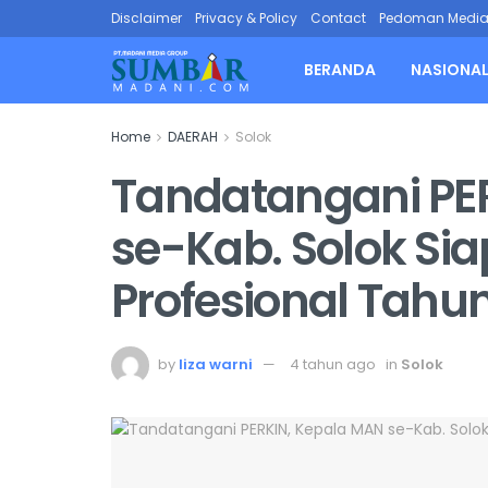
Disclaimer
Privacy & Policy
Contact
Pedoman Media 
BERANDA
NASIONA
Home
DAERAH
Solok
Tandatangani PE
se-Kab. Solok Sia
Profesional Tahu
by
liza warni
4 tahun ago
in
Solok