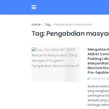
Home
Tag
Pengabdian masyarakat
Tag:
Pengabdian masya
Mengatasi 
Akibat Covid
Padang Lak
Masyarakat
Ekonomi Kre
Pra-Sejahte
12 AGUSTUS 2021
Sumbarmadani.
yang menghant
pertengahan M
dampak yang sa
berbagai sektor,