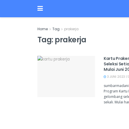
Home
Tag
prakerja
Tag:
prakerja
Kartu Prake
Seleksi Seti
Mulai Juni 2
3 JUNI 2023 | 1
sumbarmadani -
Program Kartu
gelombang sele
sekali. Mulai har