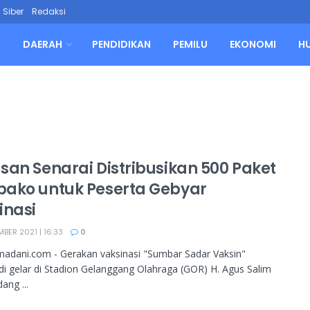
Siber
Redaksi
L
DAERAH
PENDIDIKAN
PEMILU
EKONOMI
H
san Senarai Distribusikan 500 Paket
ako untuk Peserta Gebyar
inasi
BER 2021 | 16:33
0
adani.com - Gerakan vaksinasi "Sumbar Sadar Vaksin"
di gelar di Stadion Gelanggang Olahraga (GOR) H. Agus Salim
ang ...