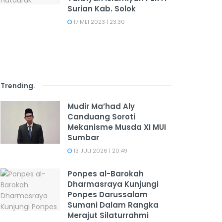
Surian Kab. Solok
17 MEI 2023 | 23:30
Trending
.
Mudir Ma’had Aly
Canduang Soroti
Mekanisme Musda XI MUI
Sumbar
13 JULI 2026 | 20:49
Ponpes al-Barokah
Dharmasraya Kunjungi
Ponpes Darussalam
Sumani Dalam Rangka
Merajut Silaturrahmi