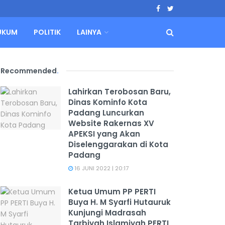
UKUM
POLITIK
LAINYA
Recommended
.
Lahirkan Terobosan Baru,
Dinas Kominfo Kota
Padang Luncurkan
Website Rakernas XV
APEKSI yang Akan
Diselenggarakan di Kota
Padang
16 JUNI 2022 | 20:17
Ketua Umum PP PERTI
Buya H. M Syarfi Hutauruk
Kunjungi Madrasah
Tarbiyah Islamiyah PERTI