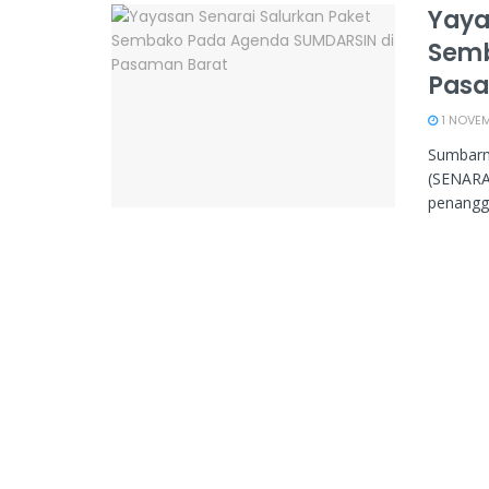
Yaya
Semb
Pasa
1 NOVEMB
Sumbarm
(SENARAI
penanggu