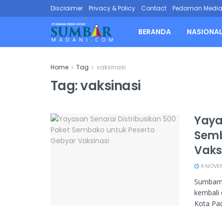
Disclaimer
Privacy & Policy
Contact
Pedoman Media 
BERANDA
NASIONA
Home
Tag
vaksinasi
Tag:
vaksinasi
Yaya
Semb
Vaks
4 NOVEM
Sumbarm
kembali 
Kota Pad