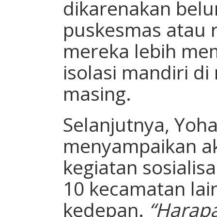
dikarenakan belu
puskesmas atau r
mereka lebih mem
isolasi mandiri d
masing.
Selanjutnya, Yohan
menyampaikan ak
kegiatan sosialis
10 kecamatan lai
kedepan.
“Harap