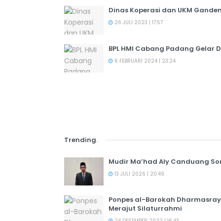
Dinas Koperasi dan UKM Ganden
26 JULI 2023 | 17:57
BPL HMI Cabang Padang Gelar Di
6 FEBRUARI 2024 | 23:24
Trending
.
Mudir Ma’had Aly Canduang So
13 JULI 2026 | 20:49
Ponpes al-Barokah Dharmasray
Merajut Silaturrahmi
24 DESEMBER 2022 | 16:43