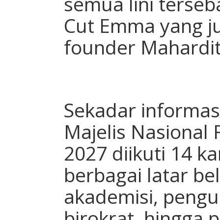
semua lini terseba
Cut Emma yang ju
founder Mahardi
Sekadar informas
Majelis Nasional 
2027 diikuti 14 k
berbagai latar be
akademisi, pengus
birokrat, hingga po