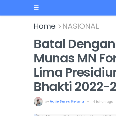
Home
NASIONAL
Batal Dengan 
Munas MN For
Lima Presidiu
Bhakti 2022-
by
Adjie Surya Kelana
4 tahun ago