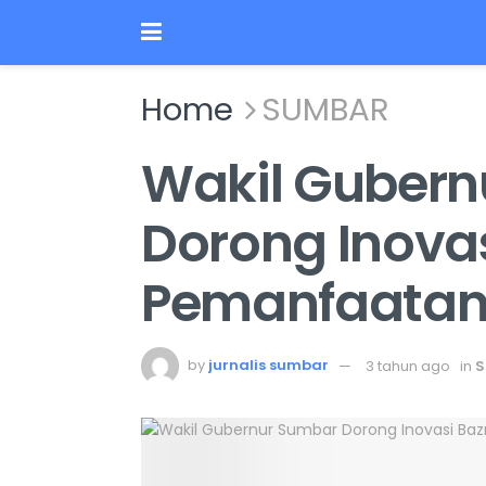
Home
SUMBAR
Wakil Gubern
Dorong Inovas
Pemanfaatan
by
jurnalis sumbar
3 tahun ago
in
S