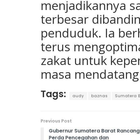
menjadikannya sa
terbesar dibandi
penduduk. Ia be
terus mengoptim
zakat untuk kepe
masa mendatang
Tags:
audy
baznas
Sumatera 
Previous Post
Gubernur Sumatera Barat Rancang
Perda Pencegahan dan