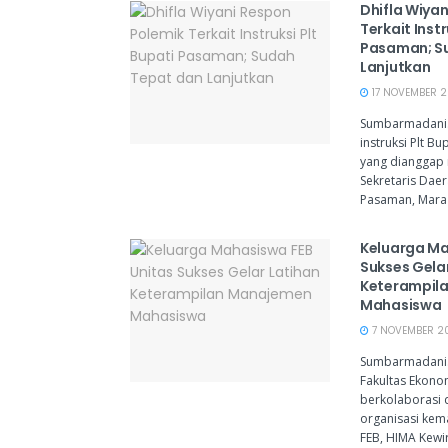
Dhifla Wiya
Terkait Instr
Pasaman; S
Lanjutkan
17 NOVEMBER 20
Sumbarmadani.c
instruksi Plt B
yang dianggap
Sekretaris Dae
Pasaman, Mara 
Keluarga Ma
Sukses Gela
Keterampil
Mahasiswa
7 NOVEMBER 20
Sumbarmadani.
Fakultas Ekonom
berkolaborasi
organisasi kem
FEB, HIMA Kewir