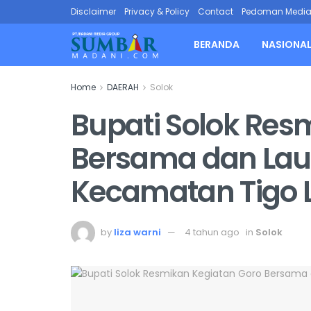
Disclaimer
Privacy & Policy
Contact
Pedoman Media 
BERANDA
NASIONA
Home
DAERAH
Solok
Bupati Solok Res
Bersama dan Laun
Kecamatan Tigo 
by
liza warni
4 tahun ago
in
Solok