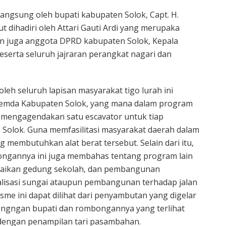
langsung oleh bupati kabupaten Solok, Capt. H.
rut dihadiri oleh Attari Gauti Ardi yang merupaka
dan juga anggota DPRD kabupaten Solok, Kepala
serta seluruh jajraran perangkat nagari dan
leh seluruh lapisan masyarakat tigo lurah ini
emda Kabupaten Solok, yang mana dalam program
i mengagendakan satu escavator untuk tiap
 Solok. Guna memfasilitasi masyarakat daerah dalam
 membutuhkan alat berat tersebut. Selain dari itu,
ongannya ini juga membahas tentang program lain
erbaikan gedung sekolah, dan pembangunan
malisasi sungai ataupun pembangunan terhadap jalan
asme ini dapat dilihat dari penyambutan yang digelar
tangngan bupati dan rombongannya yang terlihat
 dengan penampilan tari pasambahan.