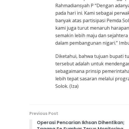
Rahmadiansyah P “Dengan adanya 
pada hari ini. Kami sebagai perw
banyak atas partisipasi Pemda So
kami juga turut menaruh harapan
semakin lebih maju dan sejahter
dalam pembangunan nigari.” Imbuh
Diketahui, bahwa tujuan bupati t
tersebut adalah untuk mendengar
sebagaimana prinsip pemerintaha
lebih tepat sasaran melalui pro
Solok. (Iza)
Previous Post
Operasi Pencarian Ikhsan Dihentikan;
Tagana Se Sumbar Terus Monitoring