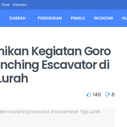
Siber
Redaksi
L
DAERAH
PENDIDIKAN
PEMILU
EKONOMI
H
mikan Kegiatan Goro
ching Escavator di
Lurah
146
8