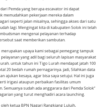
ari Pemda yang berupa escavator ini dapat
tuk memudahkan pekerjaan mereka dalam
ari seperti jalan misalnya, sehingga akses dari satu
ah lagi. Mengingat kita di kabupaten Solok ini telah
h Ombudsman mengenai pelayanan terhadap
 tersebut saat memberikan sambutan.
ini merupakan upaya kami sebagai pemegang tampuk
elayanan yang adil bagi seluruh lapisan masyarakat
urah. untuk tahun ini Tigo Lurah mendapat jatah 100
l 20 bedah rumah pernagarinya. jadi, Silahkan data
ajukan kesaya, agar bisa saya setujui. Hal ini juga
rti irigasi ataupun perbaikan fasilitas umum
n. Semuanya sudah ada anggarara dari Pemda Solok”
garian yang turut menghadiri acara launching.
i oleh ketua BPN Nagari Rangkiang Luluih,