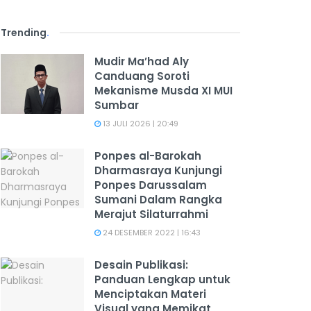
Trending
.
Mudir Ma’had Aly
Canduang Soroti
Mekanisme Musda XI MUI
Sumbar
13 JULI 2026 | 20:49
Ponpes al-Barokah
Dharmasraya Kunjungi
Ponpes Darussalam
Sumani Dalam Rangka
Merajut Silaturrahmi
24 DESEMBER 2022 | 16:43
Desain Publikasi:
Panduan Lengkap untuk
Menciptakan Materi
Visual yang Memikat