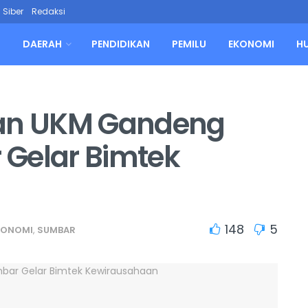
Siber
Redaksi
L
DAERAH
PENDIDIKAN
PEMILU
EKONOMI
H
dan UKM Gandeng
 Gelar Bimtek
148
5
KONOMI
,
SUMBAR