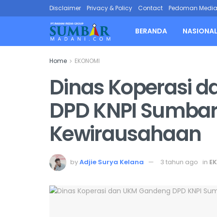
Disclaimer
Privacy & Policy
Contact
Pedoman Media 
BERANDA
NASIONA
Home
EKONOMI
Dinas Koperasi 
DPD KNPI Sumbar
Kewirausahaan
by
Adjie Surya Kelana
3 tahun ago
in
E