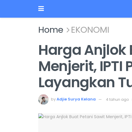
Home
EKONOMI
Harga Anjlok 
Menjerit, IPT
Layangkan Tu
by
Adjie Surya Kelana
4 tahun ago