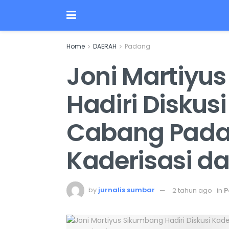
Home
DAERAH
Padang
Joni Martiyu
Hadiri Diskus
Cabang Pada
Kaderisasi 
by
jurnalis sumbar
2 tahun ago
in
P