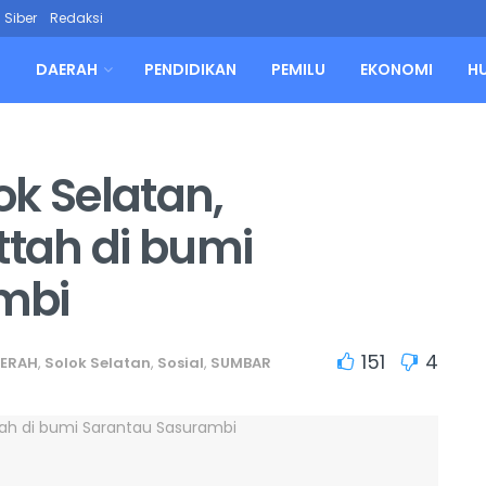
Siber
Redaksi
L
DAERAH
PENDIDIKAN
PEMILU
EKONOMI
H
ok Selatan,
tah di bumi
mbi
151
4
ERAH
,
Solok Selatan
,
Sosial
,
SUMBAR