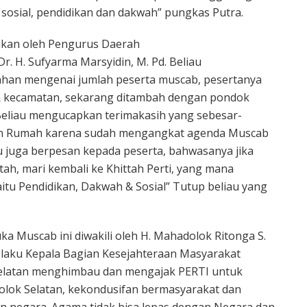
i sosial, pendidikan dan dakwah” pungkas Putra.
ikan oleh Pengurus Daerah
Dr. H. Sufyarma Marsyidin, M. Pd. Beliau
ahan mengenai jumlah peserta muscab, pesertanya
n & kecamatan, sekarang ditambah dengan pondok
Beliau mengucapkan terimakasih yang sebesar-
an Rumah karena sudah mengangkat agenda Muscab
au juga berpesan kepada peserta, bahwasanya jika
ah, mari kembali ke Khittah Perti, yang mana
aitu Pendidikan, Dakwah & Sosial” Tutup beliau yang
a Muscab ini diwakili oleh H. Mahadolok Ritonga S.
elaku Kep
ala Bagian Kesejahteraan Masyarakat
Selatan menghimbau dan mengajak PERTI untuk
lok Selatan, kekondusifan bermasyarakat dan