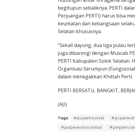
hubungan antar lini agama denga
begitupun sebaliknya. PERTI dala
Perjuangan PERTI) harus bisa me
keumatan dan kebangsaan selaku
Selatan khususnya.
“Sekali dayung, dua tiga pulau te
juga dibarengi dengan Muscab 
PERTI Kabupaten Solok Selatan. H
Organisasi Serumpun (Fungsiona
dalam menegakkan Khittah Perti.
PERTI BERSATU, BANGKIT, BERJ
(AJI)
Tags:
#pcpertisolsel
#pcperwati
#pdperwatisumbar
#pwpemuda