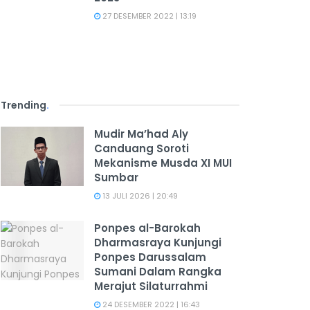
27 DESEMBER 2022 | 13:19
Trending
.
Mudir Ma’had Aly
Canduang Soroti
Mekanisme Musda XI MUI
Sumbar
13 JULI 2026 | 20:49
Ponpes al-Barokah
Dharmasraya Kunjungi
Ponpes Darussalam
Sumani Dalam Rangka
Merajut Silaturrahmi
24 DESEMBER 2022 | 16:43