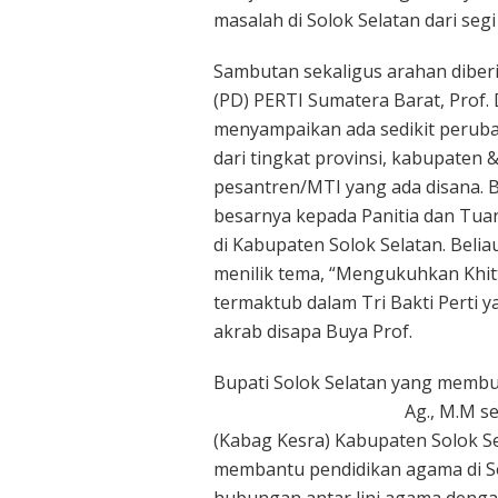
masalah di Solok Selatan dari seg
Sambutan sekaligus arahan diber
(PD) PERTI Sumatera Barat, Prof. 
menyampaikan ada sedikit perub
dari tingkat provinsi, kabupate
pesantren/MTI yang ada disana. 
besarnya kepada Panitia dan Tu
di Kabupaten Solok Selatan. Beli
menilik tema, “Mengukuhkan Khitt
termaktub dalam Tri Bakti Perti y
akrab disapa Buya Prof.
Bupati Solok Selatan yang membuk
Ag., M.M s
(Kabag Kesra) Kabupaten Solok 
membantu pendidikan agama di So