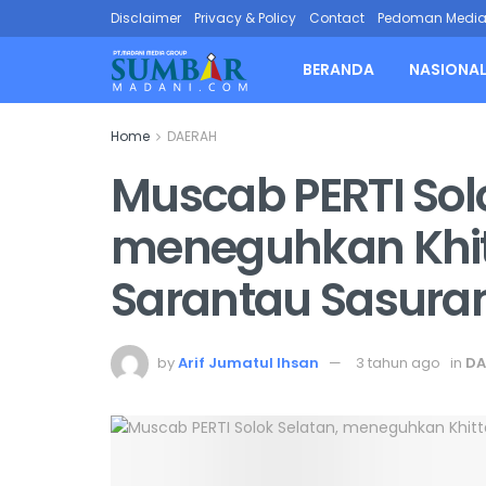
Disclaimer
Privacy & Policy
Contact
Pedoman Media 
BERANDA
NASIONA
Home
DAERAH
Muscab PERTI Sol
meneguhkan Khit
Sarantau Sasura
by
Arif Jumatul Ihsan
3 tahun ago
in
DA