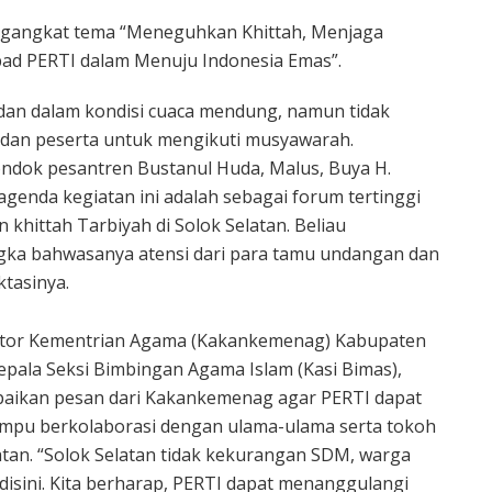
engangkat tema “Meneguhkan Khittah, Menjaga
ad PERTI dalam Menuju Indonesia Emas”.
dan dalam kondisi cuaca mendung, namun tidak
dan peserta untuk mengikuti musyawarah.
ondok pesantren Bustanul Huda, Malus, Buya H.
agenda kegiatan ini adalah sebagai forum tertinggi
khittah Tarbiyah di Solok Selatan. Beliau
gka bahwasanya atensi dari para tamu undangan dan
ktasinya.
ntor Kementrian Agama (Kakankemenag) Kabupaten
Kepala Seksi Bimbingan Agama Islam (Kasi Bimas),
ampaikan pesan dari Kakankemenag agar PERTI dapat
pu berkolaborasi dengan ulama-ulama serta tokoh
atan. “Solok Selatan tidak kekurangan SDM, warga
isini. Kita berharap, PERTI dapat menanggulangi