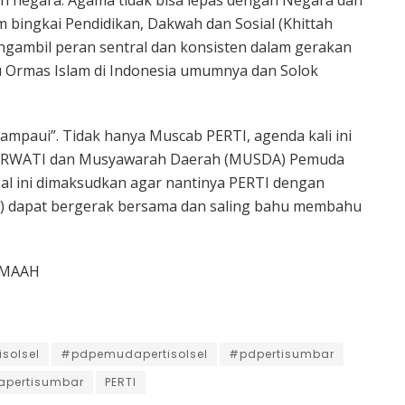
n negara. Agama tidak bisa lepas dengan Negara dan
m bingkai Pendidikan, Dakwah dan Sosial (Khittah
ngambil peran sentral dan konsisten dalam gerakan
 Ormas Islam di Indonesia umumnya dan Solok
rlampaui”. Tidak hanya Muscab PERTI, agenda kali ini
PERWATI dan Musyawarah Daerah (MUSDA) Pemuda
al ini dimaksudkan agar nantinya PERTI dengan
l) dapat bergerak bersama dan saling bahu membahu
AMAAH
solsel
#pdpemudapertisolsel
#pdpertisumbar
pertisumbar
PERTI