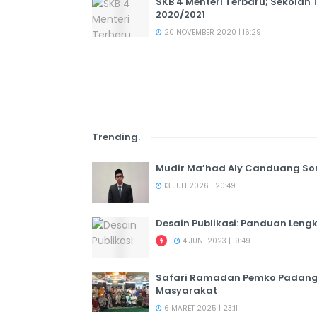
SKB 4 Menteri Terbaru; Sekola
2020/2021
20 NOVEMBER 2020 | 16:29
Trending
.
Mudir Ma’had Aly Canduang So
13 JULI 2026 | 20:49
Desain Publikasi: Panduan Leng
4 JUNI 2023 | 19:49
Safari Ramadan Pemko Padang:
Masyarakat
6 MARET 2025 | 23:11