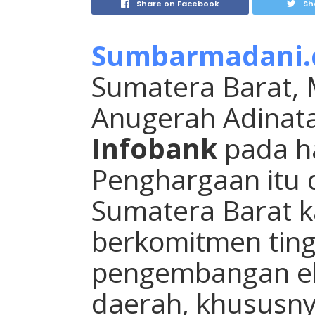
Share on Facebook
Sh
Sumbarmadani
Sumatera Barat,
Anugerah Adinata
Infobank
pada ha
Penghargaan itu 
Sumatera Barat ka
berkomitmen ting
pengembangan ek
daerah, khusus