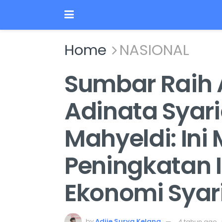
Home
NASIONAL
Sumbar Raih
Adinata Syari
Mahyeldi: Ini
Peningkatan I
Ekonomi Syar
by
Adjie Surya Kelana
4 tahun ago