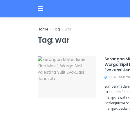
Home
Tag
war
Tag:
war
Serangan Mil
Warga Sipil 
Evakuasi Je
30 OKTOBER 20
Sumbarmadani.c
Israel dan Pale
mengkhawatirk
berlanjutnya s
mengakibatkan k