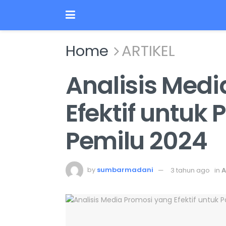
Home
ARTIKEL
Analisis Med
Efektif untuk
Pemilu 2024
by
sumbarmadani
3 tahun ago
in
A