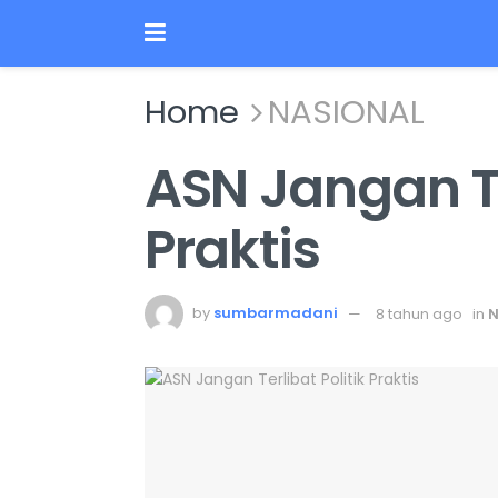
Home
NASIONAL
ASN Jangan Te
Praktis
by
sumbarmadani
8 tahun ago
in
N