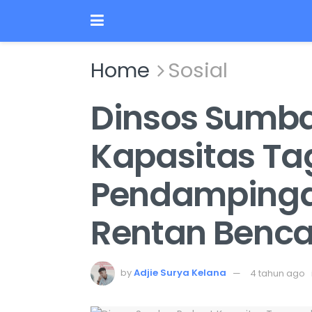
Home
Sosial
Dinsos Sumba
Kapasitas T
Pendampinga
Rentan Benc
by
Adjie Surya Kelana
4 tahun ago