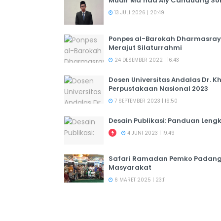
Mudir Ma’had Aly Canduang So
13 JULI 2026 | 20:49
Ponpes al-Barokah Dharmasray
Merajut Silaturrahmi
24 DESEMBER 2022 | 16:43
Dosen Universitas Andalas Dr. K
Perpustakaan Nasional 2023
7 SEPTEMBER 2023 | 19:50
Desain Publikasi: Panduan Leng
4 JUNI 2023 | 19:49
Safari Ramadan Pemko Padang:
Masyarakat
6 MARET 2025 | 23:11