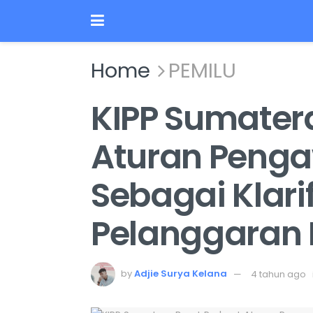
Home
PEMILU
KIPP Sumater
Aturan Penga
Sebagai Klari
Pelanggaran 
by
Adjie Surya Kelana
4 tahun ago